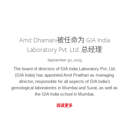
Amit Dhamani被任命为 GIA India
Laboratory Pvt. Ltd. 总经理
September 30, 2025
The board of directors of GIA India Laboratory Pvt. Ltd.
(GIA India) has appointed Amit Pratihari as managing
director, responsible for all aspects of GIA India’s
gemological laboratories in Mumbai and Surat, as well as
the GIA India school in Mumbai.
阅读更多