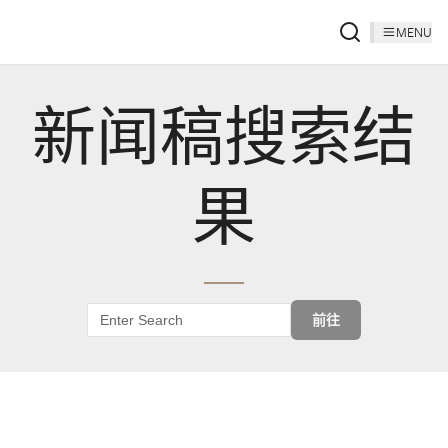
MENU
新闻稿搜索结
果
前往