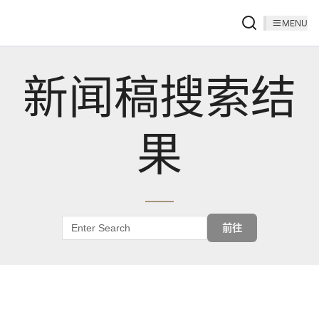
MENU
新闻稿搜索结
果
前往