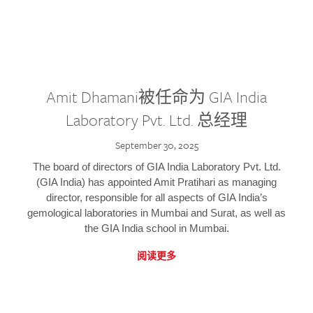
Amit Dhamani被任命为 GIA India
Laboratory Pvt. Ltd. 总经理
September 30, 2025
The board of directors of GIA India Laboratory Pvt. Ltd.
(GIA India) has appointed Amit Pratihari as managing
director, responsible for all aspects of GIA India’s
gemological laboratories in Mumbai and Surat, as well as
the GIA India school in Mumbai.
阅读更多