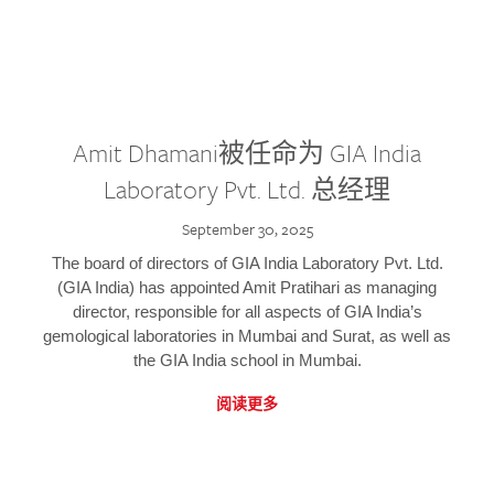
Amit Dhamani被任命为 GIA India
Laboratory Pvt. Ltd. 总经理
September 30, 2025
The board of directors of GIA India Laboratory Pvt. Ltd.
(GIA India) has appointed Amit Pratihari as managing
director, responsible for all aspects of GIA India’s
gemological laboratories in Mumbai and Surat, as well as
the GIA India school in Mumbai.
阅读更多