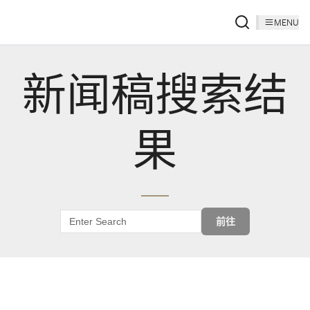
MENU
新闻稿搜索结
果
前往