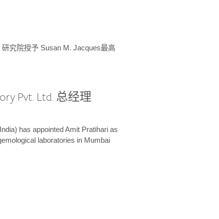
授予 Susan M. Jacques最高
ory Pvt. Ltd. 总经理
India) has appointed Amit Pratihari as
 gemological laboratories in Mumbai