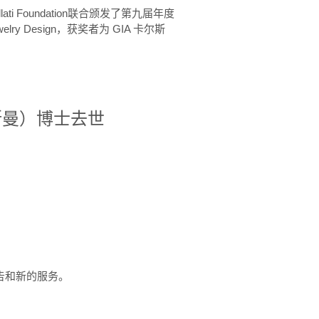
ellati Foundation联合颁发了第九届年度
 in Jewelry Design，获奖者为 GIA 卡尔斯
治·罗斯曼）博士去世
定报告和新的服务。