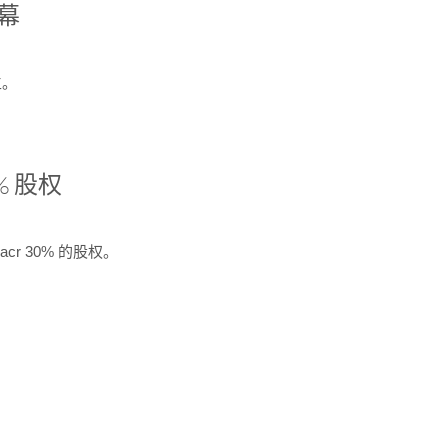
开幕
生。
% 股权
cr 30% 的股权。