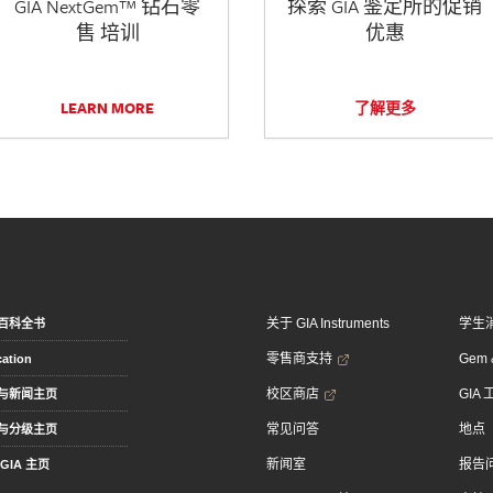
GIA NextGem™ 钻石零
探索 GIA 鉴定所的促销
售 培训
优惠
LEARN MORE
了解更多
关于 GIA Instruments
学生
百科全书
零售商支持
Gem &
ation
校区商店
GIA
与新闻主页
常见问答
地点
与分级主页
新闻室
报告
GIA 主页