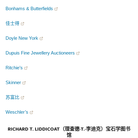
Bonhams & Butterfields
佳士得
Doyle New York
Dupuis Fine Jewellery Auctioneers
Ritchie’s
Skinner
苏富比
Weschler’s
RICHARD T. LIDDICOAT（理查德·T.·李迪克）宝石学图书
馆