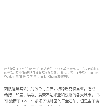
巴克特里亚（现在为阿富汗）的古代矿山今天仍盛产青金石。 这块 色彩颜丽
的样品因其独特的形状而被命名为“猫头鹰”。 重 约 2 磅 （1 千克） - Robert
Weldon（罗伯特·韦尔登），由 M. Chung 友情提供
商队运送其珍贵的蓝色青金石，横跨巴克特里亚，途经古
希腊、印度、埃及、美索不达米亚和波斯的各大城市。 马
可·波罗于 1271 年参观了该地区的青金石矿，但是由于该