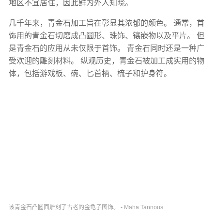
地区不宜居住，因此鲜为外人知晓。
几千年来，青金石加工旨在彰显其浓郁的颜色。 通常，首
饰用的青金石切磨成凸圆形、珠饰、镶嵌物以及平片。 但
是青金石的应用从未仅限于首饰。 青金石同时还是一种广
受欢迎的雕刻材料。 纵观历史，青金石被加工成实用的物
体，包括游戏板、碗、匕首柄、梳子和护身符。
该青金石凸圆面雕刻了古老的金龟子图饰。 - Maha Tannous