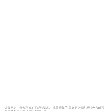
纵观历史，青金石被加工成装饰品。 此件精美的 雕刻品充分利用浅色方解石