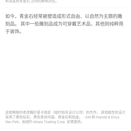
和深蓝色青金石 之间的鲜明对比。
如今，青金石经常被塑造成形式自由、以自然为主题的雕
刻品。 其中一些雕刻品成为可穿戴艺术品，其他则纯粹用
于装饰。
这枚精致的老虎胸针是卡地亚（纽约知名设计公司）的杰作。 其戏剧性的设计
采用了黄色钻石、黑色条纹玛瑙、青金石和铂金。 - GIA 和 Harold & Erica
Van Pelt，由纽约 Ishaia Trading Corp. 友情提供。