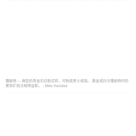
镶嵌物 — 典型的青金石切割式样，可制成男士戒指。 黄金戒托与镶嵌物中的
黄铁矿斑点相得益彰。 - Mike Havstad