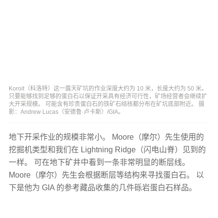
Koroit（科洛特）这一露天矿坑的作业深度大约为 10 米，长度大约为 50 米。
只要能够找到足够的蛋白石以保证开采具有经济可行性，矿场经营者会继续扩
大开采规模。 可能含有珍贵蛋白石的铁矿石结核都分布在矿坑底部附近。 摄
影：Andrew Lucas（安德鲁·卢卡斯）/GIA。
地下开采作业的规模非常小。 Moore（摩尔）先生使用的
挖掘机类型和我们在 Lightning Ridge（闪电山脊）见到的
一样。 可在地下矿井中看到一条非常明显的断层线。
Moore（摩尔）先生会根据断层等结构来寻找蛋白石。 以
下是他为 GIA 的参考藏品收集的几件砾岩蛋白石样品。