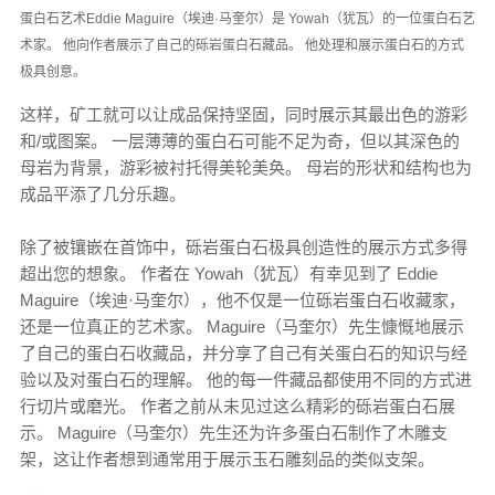
蛋白石艺术Eddie Maguire（埃迪·马奎尔）是 Yowah（犹瓦）的一位蛋白石艺
术家。 他向作者展示了自己的砾岩蛋白石藏品。 他处理和展示蛋白石的方式
极具创意。
这样，矿工就可以让成品保持坚固，同时展示其最出色的游彩
和/或图案。 一层薄薄的蛋白石可能不足为奇，但以其深色的
母岩为背景，游彩被衬托得美轮美奂。 母岩的形状和结构也为
成品平添了几分乐趣。
除了被镶嵌在首饰中，砾岩蛋白石极具创造性的展示方式多得
超出您的想象。 作者在 Yowah（犹瓦）有幸见到了 Eddie
Maguire（埃迪·马奎尔），他不仅是一位砾岩蛋白石收藏家，
还是一位真正的艺术家。 Maguire（马奎尔）先生慷慨地展示
了自己的蛋白石收藏品，并分享了自己有关蛋白石的知识与经
验以及对蛋白石的理解。 他的每一件藏品都使用不同的方式进
行切片或磨光。 作者之前从未见过这么精彩的砾岩蛋白石展
示。 Maguire（马奎尔）先生还为许多蛋白石制作了木雕支
架，这让作者想到通常用于展示玉石雕刻品的类似支架。