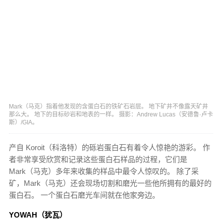
Mark（马克）指着他发现的含蛋白石的铁矿石岩层。 地下矿井不像露天矿井
那么大。 地下的目标砂岩和地表的一样。 摄影：Andrew Lucas（安德鲁·卢卡
斯）/GIA。
产自 Koroit（科洛特）的砾岩蛋白石有着令人惊艳的游彩。 作
者非常享受欣赏和记录这些蛋白石样品的过程，它们是
Mark（马克）多年来收集的样品中最令人惊叹的。 除了采
矿，Mark（马克）还会现场切割和磨光一些他所拥有的最好的
蛋白石。 一个蛋白石磨光车间就在他家旁边。
YOWAH（犹瓦）