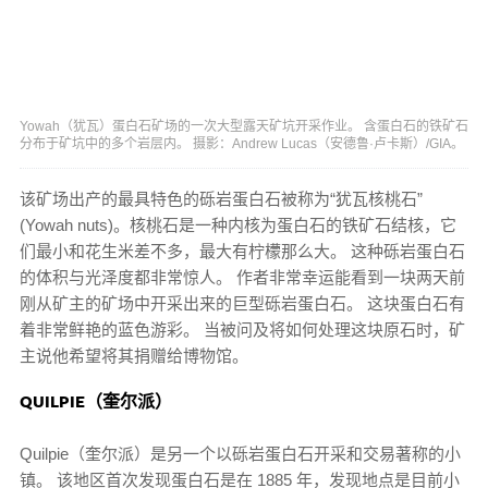
Yowah（犹瓦）蛋白石矿场的一次大型露天矿坑开采作业。 含蛋白石的铁矿石
分布于矿坑中的多个岩层内。 摄影：Andrew Lucas（安德鲁·卢卡斯）/GIA。
该矿场出产的最具特色的砾岩蛋白石被称为“犹瓦核桃石”
(Yowah nuts)。核桃石是一种内核为蛋白石的铁矿石结核，它
们最小和花生米差不多，最大有柠檬那么大。 这种砾岩蛋白石
的体积与光泽度都非常惊人。 作者非常幸运能看到一块两天前
刚从矿主的矿场中开采出来的巨型砾岩蛋白石。 这块蛋白石有
着非常鲜艳的蓝色游彩。 当被问及将如何处理这块原石时，矿
主说他希望将其捐赠给博物馆。
QUILPIE（奎尔派）
Quilpie（奎尔派）是另一个以砾岩蛋白石开采和交易著称的小
镇。 该地区首次发现蛋白石是在 1885 年，发现地点是目前小