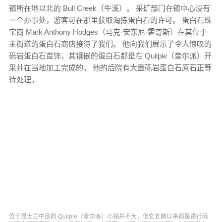
镇所在地以北的 Bull Creek（牛溪）。 采矿部门在镇中心设有
一个办事处，游客可在那里获取淘拣蛋白石的许可。 蛋白石珠
宝商 Mark Anthony Hodges（马克·安东尼·霍奇斯）在其位于
主街道的蛋白石商店接待了我们。 他向我们展示了令人惊叹的
砾岩蛋白石首饰，其镶嵌的蛋白石都是在 Quilpie（奎尔派）开
采并在当地加工完成的。 他的后院有大量砾岩蛋白石原石正等
待处理。
位于昆士兰中部的 Quilpie（奎尔派）小镇并不大，但它长期以来都是进行砾