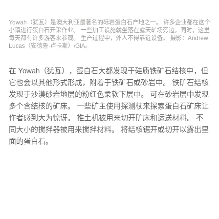
Yowah（犹瓦）是澳大利亚最著名的砾岩蛋白石产地之一。 许多企业都在这个
小镇进行蛋白石开采作业。 一些加工设施就坐落在露天矿场旁边，同时，这里
每天都有许多游客来参观。 生产过程中，外人不得靠近设备。 摄影：Andrew
Lucas（安德鲁·卢卡斯）/GIA。
在 Yowah（犹瓦），蛋白石大都发现于硅质铁矿石结核中，但
它也会以其他形式形成，附着于铁矿石或砂岩中。 铁矿石结核
发现于沙漠砂岩地层的粉红色柔软下层中。 可在砂岩层中发现
多个含结核的矿床。 一些矿主使用探测杖来探索蛋白石矿床让
作者感到大为惊讶。 推土机被用来切开矿床和运送材料。 不
同大小的搅拌器被用来搅拌材料。 将结核锯开或切开以露出里
面的蛋白石。