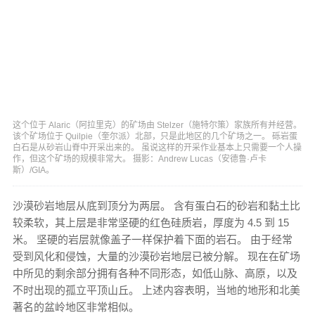
这个位于 Alaric（阿拉里克）的矿场由 Stelzer（施特尔策）家族所有并经营。
该个矿场位于 Quilpie（奎尔派）北部，只是此地区的几个矿场之一。 砾岩蛋
白石是从砂岩山脊中开采出来的。 虽说这样的开采作业基本上只需要一个人操
作，但这个矿场的规模非常大。 摄影：Andrew Lucas（安德鲁·卢卡
斯）/GIA。
沙漠砂岩地层从底到顶分为两层。 含有蛋白石的砂岩和黏土比
较柔软，其上层是非常坚硬的红色硅质岩，厚度为 4.5 到 15
米。 坚硬的岩层就像盖子一样保护着下面的岩石。 由于经常
受到风化和侵蚀，大量的沙漠砂岩地层已被分解。 现在在矿场
中所见的剩余部分拥有各种不同形态，如低山脉、高原，以及
不时出现的孤立平顶山丘。 上述内容表明，当地的地形和北美
著名的盆岭地区非常相似。