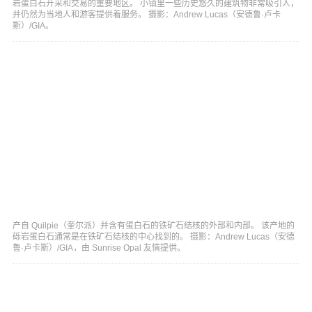
岩蛋白石开采和交易的重要地区。 小镇里一些历史悠久的建筑物非常吸引人，
并仍然为当地人和游客提供着服务。 摄影：Andrew Lucas（安德鲁·卢卡
斯）/GIA。
产自 Quilpie（奎尔派）并含有蛋白石的铁矿石结核的外部和内部。 该产地的
砾岩蛋白石通常是在铁矿石结核的中心找到的。 摄影：Andrew Lucas（安德
鲁·卢卡斯）/GIA，由 Sunrise Opal 友情提供。