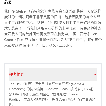
后记
我们在 Stelzer（施特尔策）家族蛋白石矿场的最后一天是这样
度过的：清晨观看了非常美丽的日出，随后团队里的每个人都
乘坐了超轻型飞机。 这样，我们对澳大利亚蛋白石矿场的探访
就要结束了。 当我们从蛋白石矿场的上空飞过，有关这种神奇
宝石及人们的美好回忆再次浮现在脑海中。 蛋白石专家 Len
Cram（伦恩·克拉姆）曾将蛋白石命名为“蛋白石虫”，我们每个
人都被这种“虫子”叮了一口，久久无法忘怀。
作者简介
Tao Hsu（许焘）博士是
《宝石与宝石学》(Gems &
Gemology)
的技术编辑；Andrew Lucas（安德鲁·卢卡斯）
是 GIA 卡尔斯巴德实地宝石学教育经理；Vincent
Pardieu（文森特·帕尔迪厄）是 GIA 曼谷实地宝石学高级经
理。