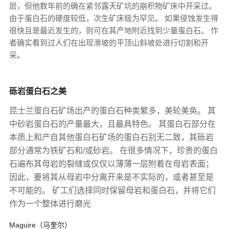
层，但他数年前的确在紧邻露天矿坑的崩积物矿床中开采过。
由于蛋白石的硬度较低，次生矿床极为罕见。 如果侵蚀发生得
很快且是最近发生的，则可在其产地附近找到少量蛋白石。 作
者确实看到过人们在出现滑坡的平顶山斜坡处进行切割和开
采。
砾岩蛋白石之美
昆士兰蛋白石矿场出产的蛋白石种类繁多，美轮美奂。 其
中砂岩蛋白石的产量最大，且最具特色。 其蛋白石部分在
本质上和产自其他蛋白石矿场的蛋白石别无二致，其砾岩
部分通常为铁矿石和/或砂岩。 在很多情况下，珍贵的蛋白
石遍布其母岩的裂缝或仅仅以薄薄一层附着在母岩表面；
因此，要将其从母岩中分离开来是不实际的，或者甚至是
不可能的。 矿工们选择同时保留母岩和蛋白石，并将它们
作为一个整体进行磨光
Maguire（马奎尔）