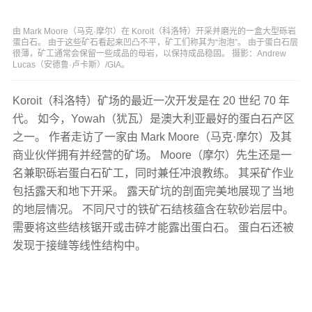
由 Mark Moore（马克·摩尔）在 Koroit（科洛特）开采并磨光的一盒大型砾岩
蛋白石。 由于这些矿石看起来凹凸不平，矿工们称其为“泡泡”。 由于蛋白石层
很薄，矿工通常会保留一些成品的母岩，以保持成品稳固。 摄影：Andrew
Lucas（安德鲁·卢卡斯）/GIA。
Koroit（科洛特）矿场的最近一次开发是在 20 世纪 70 年
代。 如今，Yowah（犹瓦）是澳大利亚最好的蛋白石产区
之一。 作者走访了一家由 Mark Moore（马克·摩尔）及其
商业伙伴拥有并经营的矿场。 Moore（摩尔）先生还是一
名兼职砾岩蛋白石矿工，同时兼任冲浪教练。 其采矿作业
包括露天和地下开采。 露天矿坑的剖面完美地展现了当地
的地层情况。 不同尺寸的铁矿石结核蕴含在软砂岩层中。
需要将这些结核锯开或击碎才能露出蛋白石。 蛋白石还被
发现于接缝等线性结构中。