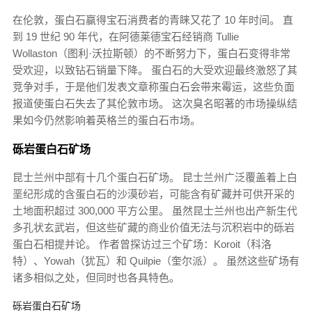
在伦敦，蛋白石赢得宝石消费者的青睐又花了 10 年时间。 直
到 19 世纪 90 年代，在阿德莱德宝石经销商 Tullie
Wollaston（图利·沃拉斯顿）的不断努力下，蛋白石变得非常
受欢迎，以致钻石销量下降。 蛋白石的大受欢迎最终激怒了其
竞争对手，于是他们发表文章称蛋白石会带来霉运，这些负面
报道使蛋白石失去了其伦敦市场。 这次臭名昭著的市场操纵结
果如今仍然影响着英格兰的蛋白石市场。
砾岩蛋白石矿场
昆士兰州中部有十几个蛋白石矿场。 昆士兰州广泛覆盖着上白
垩纪形成的含蛋白石的沙漠砂岩，可能含有矿藏并可供开采的
土地面积超过 300,000 平方公里
。 虽然昆士兰州也出产新生代
多孔状玄武岩，但这些矿藏的商业价值无法与沉积岩中的砾岩
蛋白石相提并论。 作者曾探访过三个矿场：Koroit（科洛
特）、Yowah（犹瓦）和 Quilpie（奎尔派）。 虽然这些矿场有
诸多相似之处，但同时也各具特色。
砾岩蛋白石矿场