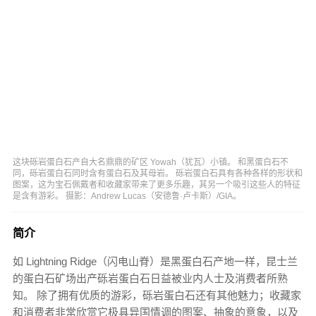
这块砾岩蛋白石产自大名鼎鼎的矿区 Yowah（犹瓦）小镇。 和黑蛋白石不
同，砾岩蛋白石同时含有蛋白石及其母岩。 砾岩蛋白石具有各种各样的形状和
图案，这为宝石佩戴者和收藏家带来了更多乐趣，其另一个吸引这些人的特征
是含有游彩。 摄影：Andrew Lucas（安德鲁·卢卡斯）/GIA。
简介
如 Lightning Ridge（闪电山脊）是黑蛋白石产地一样，昆士兰
的蛋白石矿场出产砾岩蛋白石日益被业内人士及消费者所熟
知。 除了拥有优质的游彩，砾岩蛋白石还有其他魅力；收藏家
和消费者非常欣赏它极具异国情调的图案、抽象的意象，以及