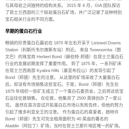
与其母岩之间独特的结构关系。 2015 年 6 月，GIA 团队探访
了昆士兰西部的三个砾岩蛋白石矿场，并广泛记录了这种特别
宝石相关行业的不同方面。
早期的蛋白石行业
畅销的珍贵蛋白石最初在 1870 年左右开采于 Listowel Downs
Station（利斯托韦尔唐斯车站）附近。 来自 Toowoomba（图
文巴）的珠宝商 Herbert Bond（赫伯特·邦德）在昆士兰蛋白石
行业的发展初期发挥了重要作用。 到了 1875 年，一系列矿床
在昆士兰西南部 Kyabra Hills（基亚布拉山）的发现引起了
Bond（邦德）先生的注意。 从这里的矿场采收了大量蛋白石
后，却没有市场销售这些宝石。于是，Bond（邦德）先生在
1879 年组织一些矿主成立了一个蛋白石委员会，之后将这些宝
石运往伦敦销售。 在伦敦，他集资了 2500 英镑创办了一家公
司。 虽然在首次尝试开拓蛋白石市场以失败告终，但他的努力
引起了维多利亚女王的注意。 作为蛋白石的喜爱者，她特许
Bond（邦德）先生可完全租用面积为 40 英亩的著名的
Aladdin（阿拉丁）矿场，当时在昆士兰那片地区唯一的矿场。