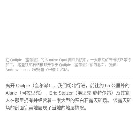
在 Quilpie（奎尔派）的 Sunrise Opal 商店后院中，一大堆铁矿石结核正等待
加工。 这些铁矿石结核都开采于 Quilpie（奎尔派）镇的北面。 摄影：
Andrew Lucas（安德鲁·卢卡斯）/GIA。
离开 Quilpie（奎尔派），我们朝北行进，前往约 65 公里外的
Alaric（阿拉里克）。Eric Stelzer（埃里克·施特尔策）及其家
人在那里拥有并经营着一家大型的蛋白石露天矿场。 该露天矿
场的剖面完美地展现了当地的地层情况。