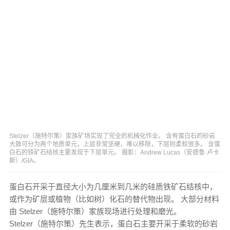
Stelzer（施特尔策）家族矿场实现了完全的机械化作业。 含有蛋白石的砂岩
大致可分为两个地质单元，上层非常坚硬，难以移除，下层则柔软很多。 含蛋
白石的铁矿石结核主要发现于下层单元。 摄影：Andrew Lucas（安德鲁·卢卡
斯）/GIA。
蛋白石开采于直径大小为几厘米到几米的硅质铁矿石结核中，
或作为矿层或植物（比如树）化石的替代物出现。 大部分材料
由 Stelzer（施特尔策）家族现场进行处理和磨光。
Stelzer（施特尔策）先生表示，蛋白石主要开采于柔软的砂岩