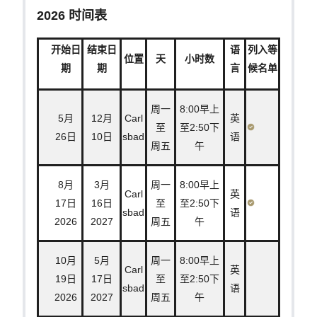
2026 时间表
开始日
结束日
语
列入等
位置
天
小时数
期
期
言
候名单
周一
8:00早上
5月
12月
Carl
英
至
至2:50下
26日
10日
sbad
语
周五
午
8月
3月
周一
8:00早上
Carl
英
17日
16日
至
至2:50下
sbad
语
2026
2027
周五
午
10月
5月
周一
8:00早上
Carl
英
19日
17日
至
至2:50下
sbad
语
2026
2027
周五
午