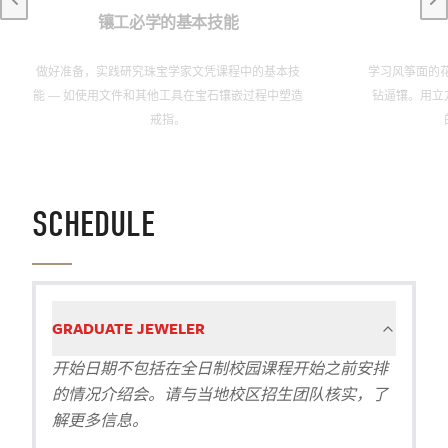
Previous slide
Ne
镶工必学的基本技能
做好准备，实践研究珠宝学家文凭课程中的基本技
学习风筝面的
能 — 如使用文件和其他工具在宝石镶嵌过程中塑造
钻逼镶。用立
戒指。
SCHEDULE
GRADUATE JEWELER
开始日期不包括在全日制校园课程开始之前安排
的情况介绍会。请与当地校区招生团队核实，了
解更多信息。