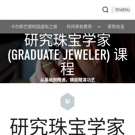
MENU
卡尔斯巴德校园虚拟之旅
时间表和费用
索取信息
研究珠宝学家
(GRADUATE JEWELER) 课
程
从基础到精通，铸就精湛功艺
GJ
研究珠宝学家