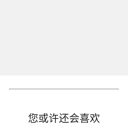
有兴趣委托GIA美国宝石研究院为您的钻石分级
吗？
提交宝石
您或许还会喜欢