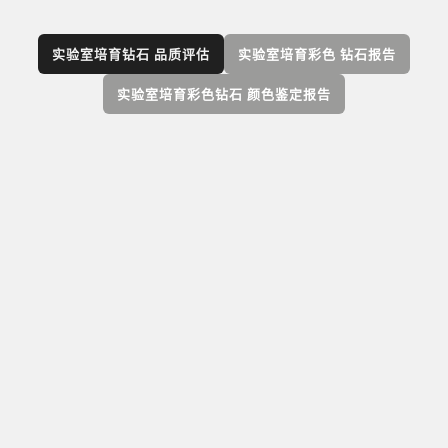
实验室培育钻石 品质评估
实验室培育彩色 钻石报告
实验室培育彩色钻石 颜色鉴定报告
GIA 实验室培育彩色钻石报告包括对钻石的颜色、
净度和克拉重量的完整品质评估，并附有净度特
征标绘图。其中，颜色和净度规格描述采用与 GIA
天然彩色钻石鉴定报告相同的标准，但与天然稀
缺性无关。实验室培育钻石的腰部会用镭射刻字
技术刻上“Laboratory-Grown”（实验室培育）字样
和 GIA 报告编号。仅提供数字报告。
查看全部
实验室培育钻石服务